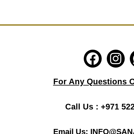
F
I
a
n
c
s
For Any Questions Or
e
t
b
a
Call Us : +971 52
o
g
o
r
Email Us: INFO@SA