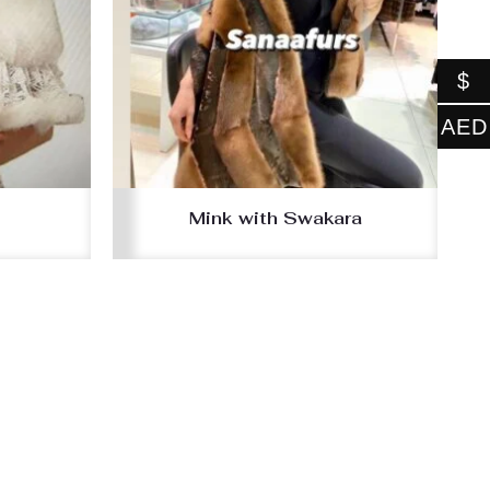
$
AED
Mink with Swakara