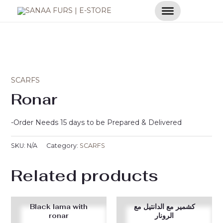
Skip
to
content
SCARFS
Ronar
-Order Needs 15 days to be Prepared & Delivered
SKU:
N/A
Category:
SCARFS
Related products
Black lama with
كشمير مع الدانتيل مع
ronar
الرونار